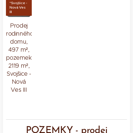
*Svojšice -
Nová Ves
III
Prodej
rodinného
domu,
497 m²,
pozemek
2119 m²,
Svojšice -
Nová
Ves III
POZEMKY - prodej