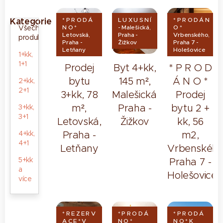
Kategorie
* P R O D Á
L U X U S N Í
* P R O D Á N
Všechny
N O *
- Malešická,
O *
Letovská,
Praha -
Vrbenského,
produkty
Praha -
Žižkov
Praha 7 -
Letňany
Holešovice
1+kk,
1+1
Prodej
Byt 4+kk,
* P R O D
bytu
145 m²,
Á N O *
2+kk,
2+1
3+kk, 78
Malešická,
Prodej
m²,
Praha -
bytu 2 +
3+kk,
3+1
Letovská,
Žižkov
kk, 56
4+kk,
Praha -
m2,
4+1
Letňany
Vrbenského
5+kk
Praha 7 -
a
Holešovice
více
* R E Z E R V
* P R O D Á
* P R O D Á
A C E * V
N O *
N O * K