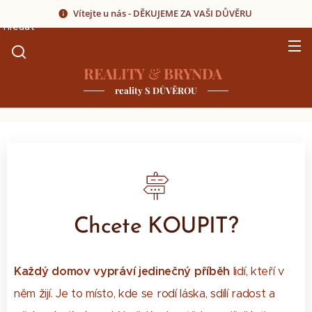
Vítejte u nás - DĚKUJEME ZA VAŠI DŮVĚRU
Hledat
REALITY
&
BRYNDA
reality S DŮVĚROU
Chcete KOUPIT?
Každý domov vypráví jedinečný příběh
lidí, kteří v
něm žijí. Je to místo, kde se rodí láska, sdílí radost a