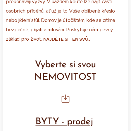
překonávají výzvy. V každém koutě lze najít části
osobních příběhů, ať už je to Vaše oblíbené křeslo
nebo jídelní stůl. Domov je útočištěm, kde se cítíme
bezpečně, přijati a milováni.
Poskytuje nám pevný
základ pro život.
NAJDĚTE SI TEN SVŮJ.
Vyberte si svou
NEMOVITOST
BYTY - prodej