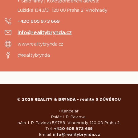
• Sídlo firmy | Korespondenční adresa:
Lužická 1343/3, 120 00 Praha 2, Vinohrady
+
420 605 973 669
info@realitybrynda.cz
www.realitybrynda.cz
@realitybrynda
© 2026 REALITY & BRYNDA - reality S DŮVĚROU
• Kancelář:
Palác I. P. Pavlova
nám. I. P. Pavlova 5/1789, Vinohrady, 120 00 Praha 2
Tel:
+420 605 973 669
E-mail:
info@realitybrynda.cz