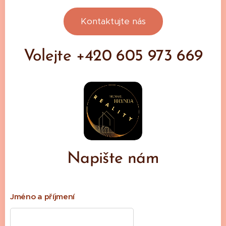
nadčaso
vým
Kontaktujte nás
designe
m,
vysokou
Volejte +420 605 973 669
funkčnos
tí a
energeti
ckou
úsporno
stí.
Napište nám
Jméno a příjmení