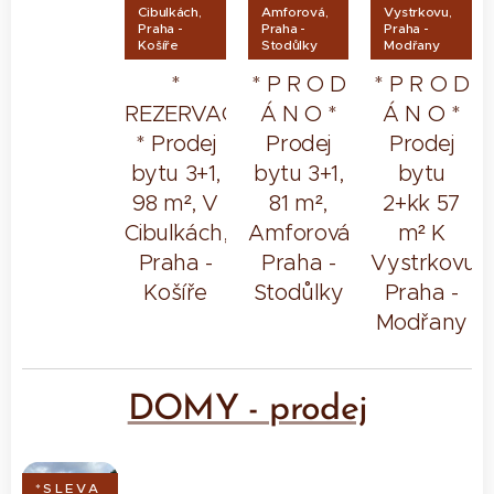
Cibulkách,
Amforová,
Vystrkovu,
Praha -
Praha -
Praha -
Košíře
Stodůlky
Modřany
*
* P R O D
* P R O D
REZERVACE
Á N O *
Á N O *
* Prodej
Prodej
Prodej
bytu 3+1,
bytu 3+1,
bytu
98 m², V
81 m²,
2+kk 57
Cibulkách,
Amforová,
m² K
Praha -
Praha -
Vystrkovu,
Košíře
Stodůlky
Praha -
Modřany
DOMY - prodej
* S L E V A