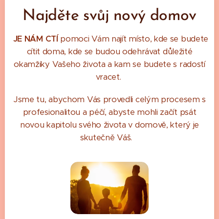
kancelář
Najděte svůj nový domov
ském
komplex
JE NÁM CTÍ
pomoci Vám najít místo, kde se budete
u se
cítit doma, kde se budou odehrávat důležité
skvělou
okamžiky Vašeho života a kam se budete s radostí
dostupn
vracet.
ostí v
pražský
Jsme tu, abychom Vás provedli celým procesem s
ch
profesionalitou a péčí, abyste mohli začít psát
Stodůlká
novou kapitolu svého života v domově, který je
ch
skutečně Váš.
Stodůlká
ch,
Praze 5.
Budova
vyniká
svým