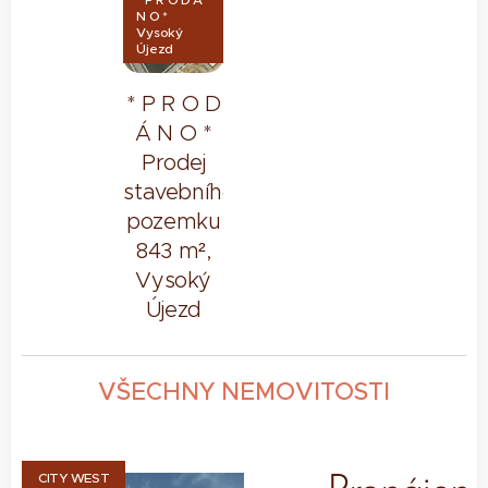
N O *
Vysoký
Újezd
* P R O D
Á N O *
Prodej
stavebního
pozemku
843 m²,
Vysoký
Újezd
VŠECHNY NEMOVITOSTI
CITY WEST