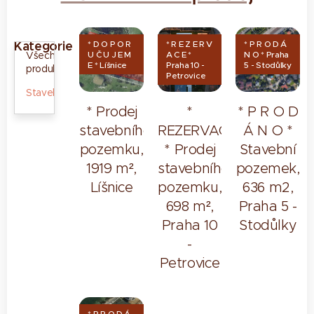
Kategorie
* D O P O R
* R E Z E R V
* P R O D Á
Všechny
U Č U J E M
A C E *
N O * Praha
E * Líšnice
Praha 10 -
5 - Stodůlky
produkty
Petrovice
Stavební
* Prodej
*
* P R O D
stavebního
REZERVACE
Á N O *
pozemku,
* Prodej
Stavební
1919 m²,
stavebního
pozemek,
Líšnice
pozemku,
636 m2,
698 m²,
Praha 5 -
Praha 10
Stodůlky
-
Petrovice
* P R O D Á