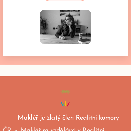
Makléř je zlatý člen
Realitní komory
ČR
Makléř se vzdělává v Realitní
•