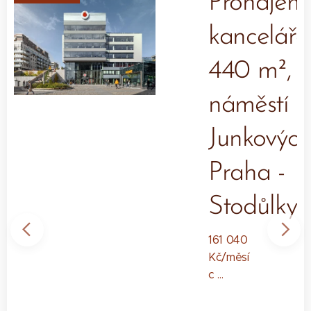
em
Pronájem
ře,
kanceláře
,
440 m²,
ská,
náměstí
-
Junkových
Praha -
Stodůlky
161 040
Kč/měsí
c
(366 Kč/
m²)