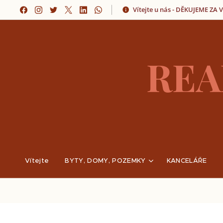
Vítejte u nás - DĚKUJEME ZA
REA
Vítejte
BYTY, DOMY, POZEMKY
KANCELÁŘE