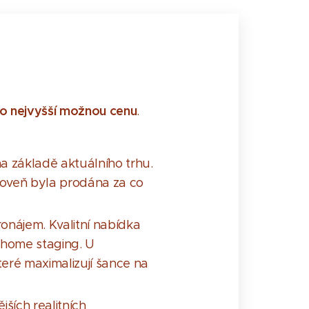
co nejvyšší možnou cenu
.
a základě aktuálního trhu.
ároveň byla prodána za co
onájem. Kvalitní nabídka
 home staging. U
teré maximalizují šance na
ších realitních