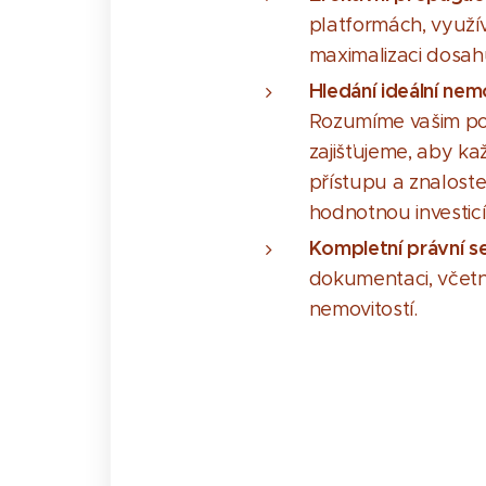
platformách, využív
maximalizaci dosah
Hledání ideální nem
Rozumíme vašim potř
zajišťujeme, aby k
přístupu a znalost
hodnotnou investicí
K
ompletní právní se
dokumentaci, včetn
nemovitostí.