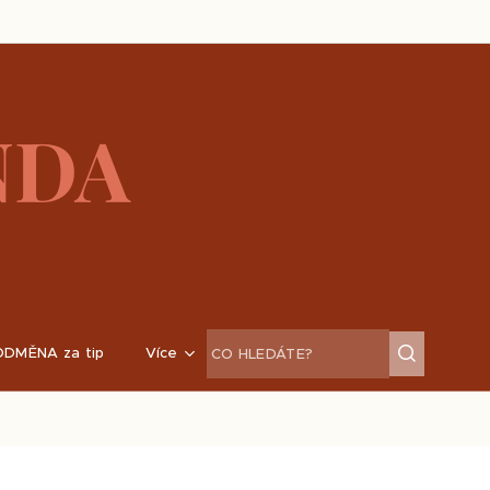
NDA
ODMĚNA za tip
Více