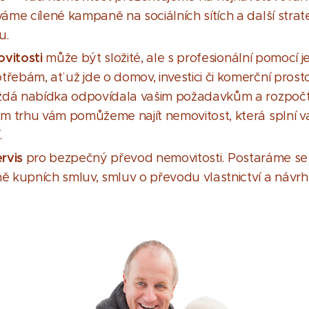
áme cílené kampaně na sociálních sítích a další strat
u.
ovitosti
může být složité, ale s profesionální pomocí 
ebám, ať už jde o domov, investici či komerční prost
aždá nabídka odpovídala vašim požadavkům a rozpočtu
em trhu vám pomůžeme najít nemovitost, která splní 
.
rvis
pro bezpečný převod nemovitosti. Postaráme se
ě kupních smluv, smluv o převodu vlastnictví a návrh