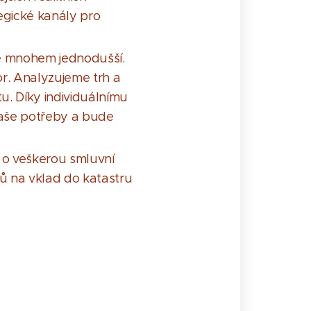
egické kanály pro
je mnohem jednodušší.
or. Analyzujeme trh a
. Díky individuálnímu
vaše potřeby a bude
 o veškerou smluvní
ů na vklad do katastru