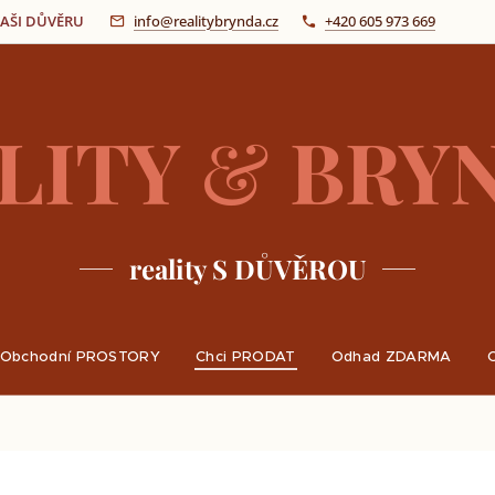
 VAŠI DŮVĚRU
info@realitybrynda.cz
+420 605 973 669
LITY
&
BRY
reality S DŮVĚROU
Obchodní PROSTORY
Chci PRODAT
Odhad ZDARMA