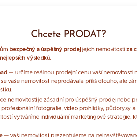
Chcete PRODAT?
bezpečný
a úspěšný prodej
za 
ntům
jejich nemovitosti
nejlepších výsledků.
had
— určíme reálnou prodejní cenu vaší nemovitosti n
 se vaše nemovitost neprodávala příliš dlouho, ale z
stku.
ace
nemovitosti je zásadní pro úspěšný prodej nebo pr
rofesionální fotografie, video prohlídky, půdorysy a
tostí vytváříme individuální marketingové strategie, k
ce
— vaši nemovitost prezentujeme na nejnavštěvovaněj