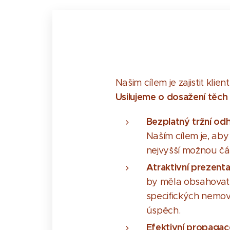
Našim cílem je zajistit klie
Usilujeme o dosažení těch 
Bezplatný tržní od
Naším cílem je, aby
nejvyšší možnou čá
Atraktivní prezent
by měla obsahovat p
specifických nemovi
úspěch.
Efektivní propaga