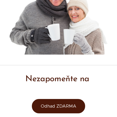
Nezapomeňte na
Odhad ZDARMA