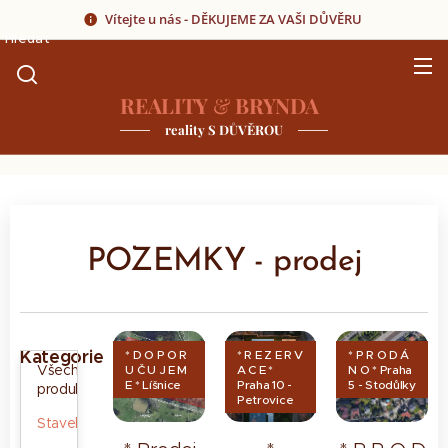
Vítejte u nás - DĚKUJEME ZA VAŠI DŮVĚRU
Hledat
REALITY
&
BRYNDA
reality S DŮVĚROU
POZEMKY - prodej
Kategorie
* D O P O R
* R E Z E R V
* P R O D Á
Všechny
U Č U J E M
A C E *
N O * Praha
E * Líšnice
Praha 10 -
5 - Stodůlky
produkty
Petrovice
Stavební