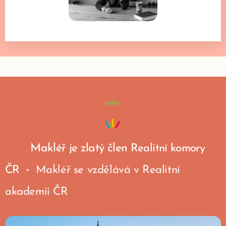
Makléř je zlatý člen
Realitní komory
ČR
Makléř se vzdělává v Realitní
•
akademii ČR