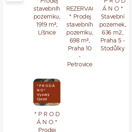
* Prodej
*
* P R O D
stavebního
REZERVACE
Á N O *
pozemku,
* Prodej
Stavební
1919 m²,
stavebního
pozemek,
Líšnice
pozemku,
636 m2,
698 m²,
Praha 5 -
Praha 10
Stodůlky
-
Petrovice
* P R O D Á
N O *
Vysoký
Újezd
* P R O D
Á N O *
Prodej