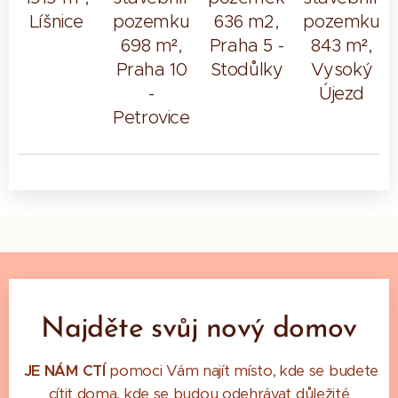
Líšnice
pozemku,
636 m2,
pozemku
698 m²,
Praha 5 -
843 m²,
Praha 10
Stodůlky
Vysoký
-
Újezd
Petrovice
Najděte svůj nový domov
JE NÁM CTÍ
pomoci Vám najít místo, kde se budete
cítit doma, kde se budou odehrávat důležité