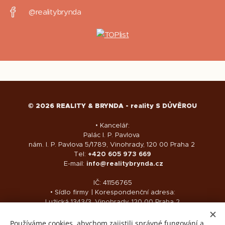
@realitybrynda
© 2026 REALITY & BRYNDA - reality S DŮVĚROU
• Kancelář:
Palác I. P. Pavlova
nám. I. P. Pavlova 5/1789, Vinohrady, 120 00 Praha 2
Tel:
+420 605 973 669
E-mail:
info@realitybrynda.cz
IČ: 41156765
• Sídlo firmy | Korespondenční adresa:
Lužická 1343/3, Vinohrady, 120 00 Praha 2
Číslo účtu: 5240329/0800
Používáme cookies, abychom zajistili správné fungování a