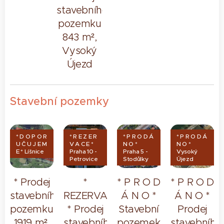
stavebního
pozemku
843 m²,
Vysoký
Újezd
Stavební pozemky
* D O P O R
* R E Z E R
* P R O D Á
* P R O D Á
U Č U J E M
V A C E *
N O *
N O *
E * Líšnice
Praha 10 -
Praha 5 -
Vysoký
Petrovice
Stodůlky
Újezd
* Prodej
*
* P R O D
* P R O D
stavebního
REZERVACE
Á N O *
Á N O *
pozemku,
* Prodej
Stavební
Prodej
1919 m²,
stavebního
pozemek,
stavebního