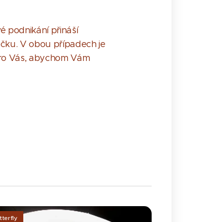
vé podnikání přináší
ačku. V obou případech je
 pro Vás, abychom Vám
tterfly