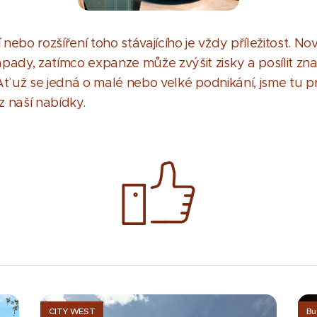
ebo rozšíření toho stávajícího je vždy příležitost. No
pady, zatímco expanze může zvýšit zisky a posílit zn
 Ať už se jedná o malé nebo velké podnikání, jsme tu
 z naší nabídky.
CITY WEST
Bu