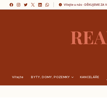
Vítejte u nás - DĚKUJEME ZA
REA
Vítejte
BYTY, DOMY, POZEMKY
KANCELÁŘE