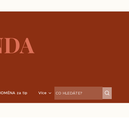
NDA
ODMĚNA za tip
Více