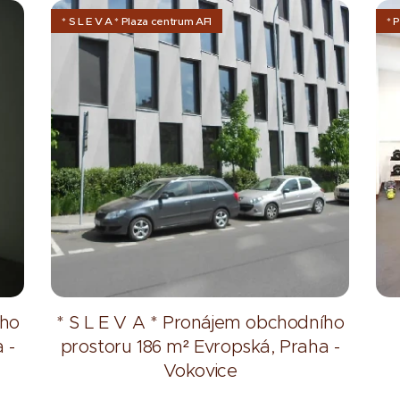
* S L E V A * Plaza centrum AFI
* 
ího
* S L E V A * Pronájem obchodního
 -
prostoru 186 m² Evropská, Praha -
Vokovice