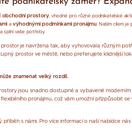
díte podnikatelský záměr? Expan
ní obchodní prostory
, vhodné pro různé podnikatelské akti
ami
výhodnými podmínkami pronájmu
a
. Naším cílem je 
a splní vaše potřeby.
rostor je navržena tak, aby vyhovovala různým potř
pný prostor ve městě, nebo preferujete klidnější lok
může znamenat velký rozdíl.
ostory jsou snadno dostupné a vybavené moderním 
lexibilního pronájmu, což vám umožní přizpůsobit s
 příběh s námi. Pro více informací o naší nabídce nás