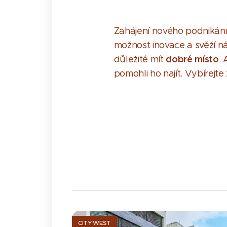
Zahájení nového podnikání n
možnost inovace a svěží ná
dobré místo
důležité mít
.
pomohli ho najít. Vybírejte
CITY WEST