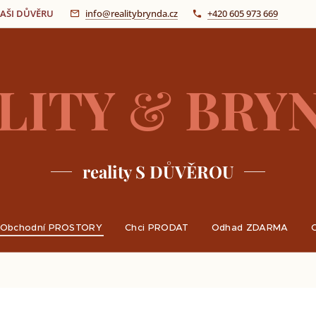
 VAŠI DŮVĚRU
info@realitybrynda.cz
+420 605 973 669
LITY
&
BRY
reality S DŮVĚROU
Obchodní PROSTORY
Chci PRODAT
Odhad ZDARMA