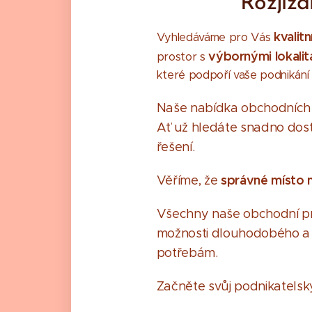
Rozjíž
kvalit
Vyhledáváme pro Vás
výbornými lokalit
prostor s
které podpoří vaše podnikání 
Naše nabídka obchodních p
Ať už hledáte snadno dostu
řešení.
správné místo 
Věříme, že
Všechny naše obchodní pr
možnosti dlouhodobého a f
potřebám.
Začněte svůj podnikatelský