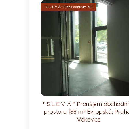
* S L E V A * Plaza centrum AFI
* S L E V A * Pronájem obchodn
prostoru 188 m² Evropská, Praha
Vokovice