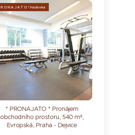
P R O N A J A T O * Hadovka
* PRONAJATO * Pronájem
obchodního prostoru, 540 m²,
Evropská, Praha - Dejvice