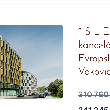
* S L 
kancelá
Evropsk
Vokovi
310 760