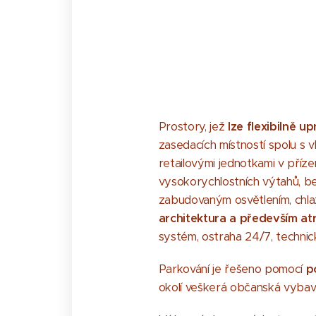
Prostory, jež
lze flexibilně up
zasedacích místností spolu s 
retailovými jednotkami v příze
vysokorychlostních výtahů, b
zabudovaným osvětlením, chlaz
architektura a především atra
systém, ostraha 24/7, technick
Parkování je řešeno pomocí
p
okolí veškerá občanská vyba