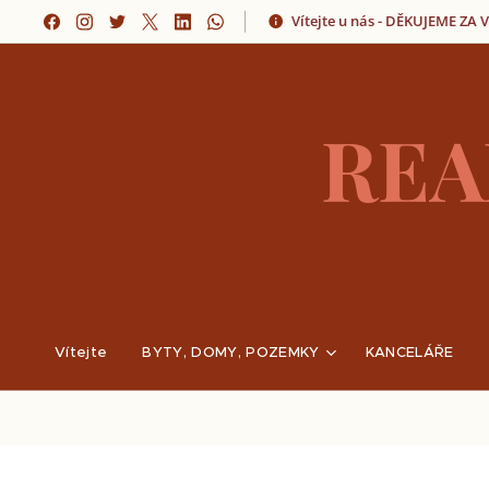
Vítejte u nás - DĚKUJEME ZA
REA
Vítejte
BYTY, DOMY, POZEMKY
KANCELÁŘE