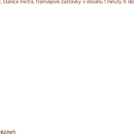
stanice metra, tramvajové zastávky v dosahu 1 minuty. K dis
 ​K​č​/​m​²​)​