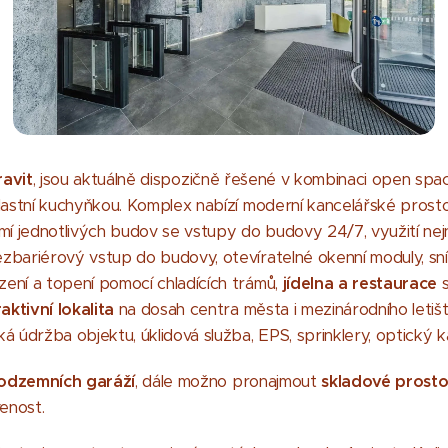
ravit
, jsou aktuálně dispozičně řešené v kombinaci open spac
vlastní kuchyňkou. Komplex nabízí moderní kancelářské prosto
mí jednotlivých budov se vstupy do budovy 24/7, využití nejno
ezbariérový vstup do budovy, otevíratelné okenní moduly, s
ení a topení pomocí chladících trámů,
jídelna a restaurace
s
ktivní lokalita
na dosah centra města i mezinárodního letiš
á údržba objektu, úklidová služba, EPS, sprinklery, optický k
odzemních garáží
, dále možno pronajmout
skladové prosto
venost.