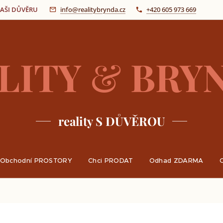
 VAŠI DŮVĚRU
info@realitybrynda.cz
+420 605 973 669
LITY
&
BRY
reality S DŮVĚROU
Obchodní PROSTORY
Chci PRODAT
Odhad ZDARMA