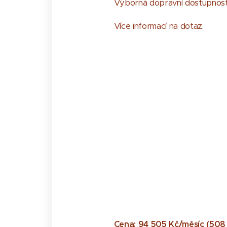
Výborná dopravní dostupnost, 
Více informací na dotaz.
Cena:
9​4​ ​5​0​5​ ​K​č​/​m​ě​s​í​c​ ​(​5​0​8​