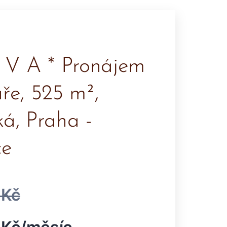
E V A * Pronájem
ře, 525 m²,
á, Praha -
ce
 Kč