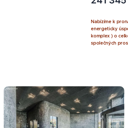
2​4​1​ ​3​4​5​ 
Nabízíme k pron
energeticky úsp
komplex ) o cel
společných pros