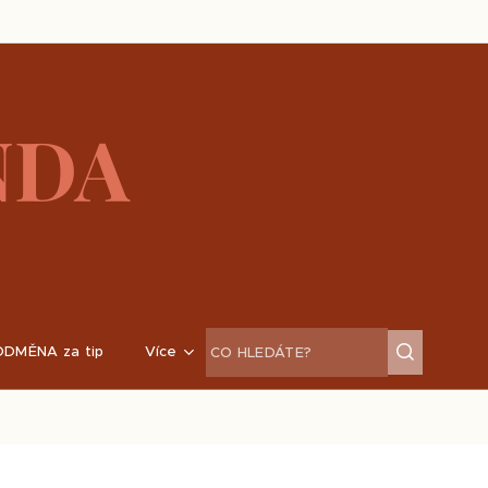
NDA
ODMĚNA za tip
Více