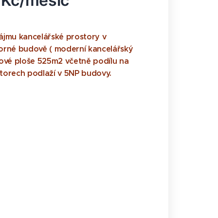
​K​č​/​m​ě​s​í​c​ ​
ájmu kancelářské prostory v
orné budově ( moderní kancelářský
kové ploše 525m2 včetně podílu na
torech podlaží v 5NP budovy.