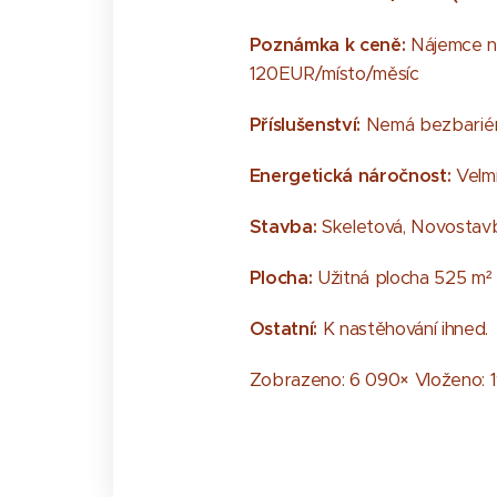
Poznámka k ceně:
Nájemce ne
120EUR/místo/měsíc
Příslušenství:
Nemá bezbariér
Energetická náročnost:
Velm
Stavba:
Skeletová, Novostavb
Plocha:
Užitná plocha 525 m²
Ostatní:
K nastěhování ihned.
Zobrazeno: 6 090× Vloženo: 1