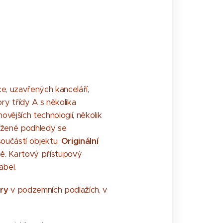
e, uzavřených kanceláří,
ry třídy A s několika
vějších technologií, několik
nížené podhledy se
oučástí objektu.
Originální
tě. Kartový přístupový
abel.
ry
v podzemních podlažích, v