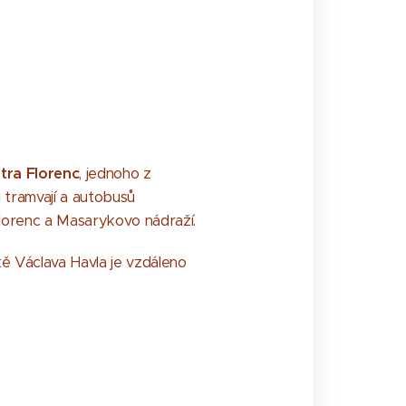
tra Florenc
, jednoho z
i tramvají a autobusů
 Florenc a Masarykovo nádraží.
tě Václava Havla je vzdáleno