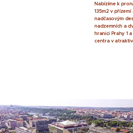
Nabízíme k pron
135m2 v přízemí 
nadčasovým desi
nadzemních a dv
hranici Prahy 1 a
centra v atrakti