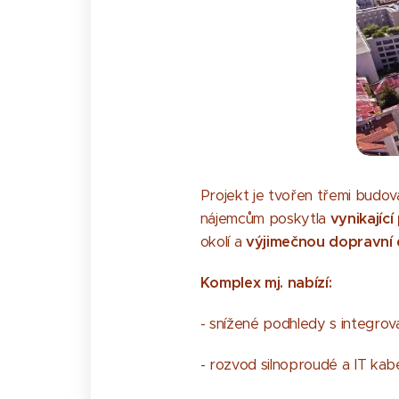
Projekt je tvořen třemi budov
nájemcům poskytla
vynikajíc
okolí a
výjimečnou dopravní
Komplex mj. nabízí:
- snížené podhledy s integro
- rozvod silnoproudé a IT ka