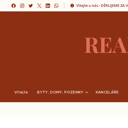
Vítejte u nás - DĚKUJEME ZA
REA
Vítejte
BYTY, DOMY, POZEMKY
KANCELÁŘE