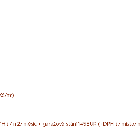
K​č​/​m​²​)
DPH ) / m2/ měsíc + garážové stání 145EUR (+DPH ) / místo/ 