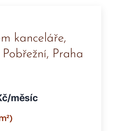
em kanceláře,
 Pobřežní, Praha
n
​
č​
/​
m​
ě​
s​
í​
c​
​
m​²​)​