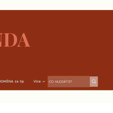
NDA
ODMĚNA za tip
Více