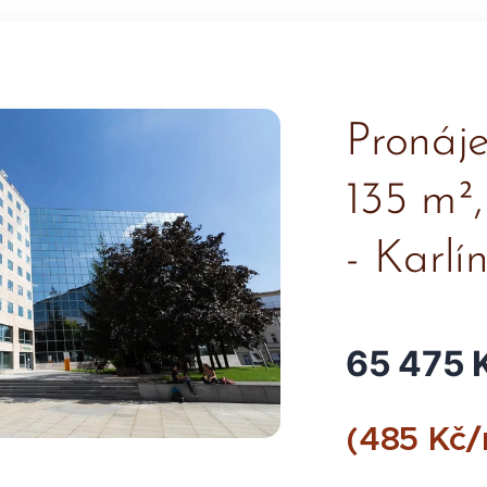
Pronáj
135 m²,
- Karlí
6​
5​
​
4​
7​
5​
​
K
(​4​8​5​ ​K​č​/​