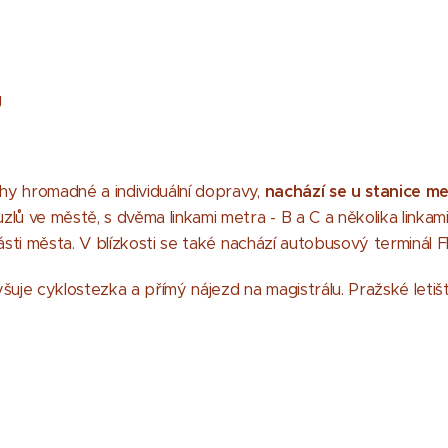
g
hy hromadné a individuální dopravy,
nachází se u stanice me
lů ve městě, s dvěma linkami metra - B a C a několika linkam
části města. V blízkosti se také nachází autobusový terminál
šuje cyklostezka a přímý nájezd na magistrálu. Pražské letiš