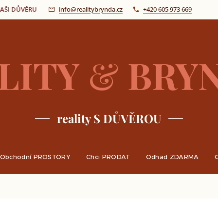
 VAŠI DŮVĚRU
info@realitybrynda.cz
+420 605 973 669
LITY
&
BRY
reality S DŮVĚROU
Obchodní PROSTORY
Chci PRODAT
Odhad ZDARMA