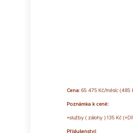
Cena:
6​5​ ​4​7​5​ ​K​č​/​m​ě​s​í​c​ ​(​4​8​5​ ​
​Poznámka k ceně:
+služby ( zálohy ) 135 Kč (+
Příslušenství: