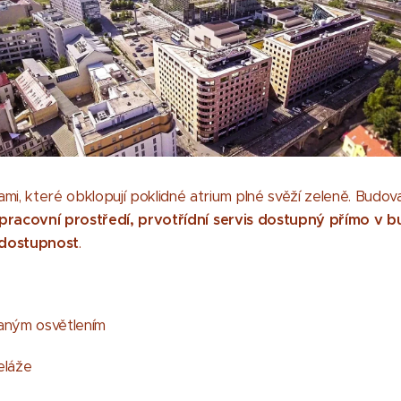
ami, které obklopují poklidné atrium plné svěží zeleně. Budo
í pracovní prostředí, prvotřídní servis dostupný přímo v 
 dostupnost
.
vaným osvětlením
beláže