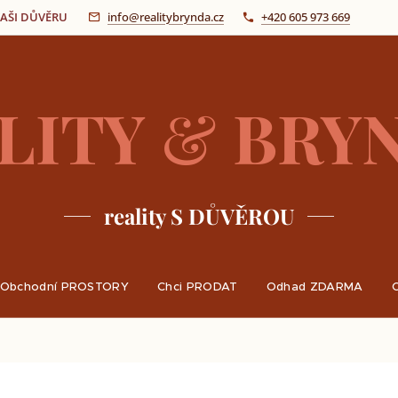
 VAŠI DŮVĚRU
info@realitybrynda.cz
+420 605 973 669
LITY
&
BRY
reality S DŮVĚROU
Obchodní PROSTORY
Chci PRODAT
Odhad ZDARMA