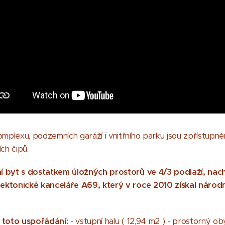
plexu, podzemních garáží i vnitřního parku jsou zpřístupně
ch čipů.
ní byt s dostatkem úložných prostorů ve 4/3 podlaží, nac
ektonické kanceláře A69, který v roce 2010 získal národn
í toto uspořádání:
- vstupní halu ( 12,94 m2 ) - prostorný ob