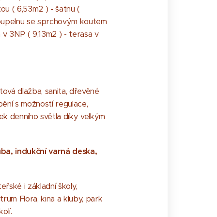
ou ( 6,53m2 ) - šatnu (
 koupelnu se sprchovým koutem
a v 3NP ( 9,13m2 ) - terasa v
ová dlažba, sanita, dřevěné
pění s možností regulace,
ek denního světla díky velkým
uba, indukční varná deska,
řské i základní školy,
rum Flora, kina a kluby, park
kolí.