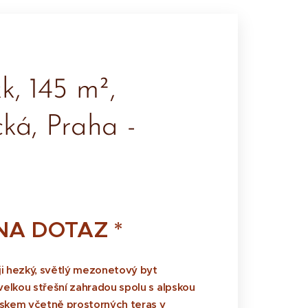
k, 145 m²,
ká, Praha -
NA DOTAZ *​
ji
hezký, světlý mezonetový byt
velkou střešní zahradou
spolu s alpskou
yskem včetně prostorných teras v