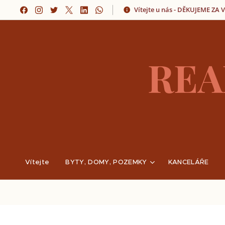
Vítejte u nás - DĚKUJEME ZA
REA
Vítejte
BYTY, DOMY, POZEMKY
KANCELÁŘE