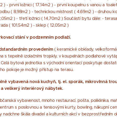
- první ložnici ( 17,14m2 ) - první koupelnu s vanou a toalet
hodbu ( 8,98m2 ) - technickou místnost ( 4,69m2 ) - druhou
2,05m2 ) - třetí ložnici ( 14,70m2 ) Součástí bytu dále: - teras
ada ( 101,54m2 ) - sklep ( 12,05m2 )
rkovací stání v podzemním podlaží.
adstandardním provedením
( keramické obklady, velkoformát
na s tepelně izolačními trojskly, v koupelnách podlahové vytá
 Celá bytová jednotka s východní orientací poskytuje dostat
o pokoje je možný přístup na terasu.
lně vybavená nová kuchyň, tj. el. sporák, mikrovlnná tro
a veškerý interiérový nábytek.
bčanská vybavenost, mnoho restaurací, pošta, poliklinika, mate
ntrum s posilovnou a tenisovými kurty, bowling, nákupní cent
ury nadchne škála divadel a kulturních akcí v bezprostředním o