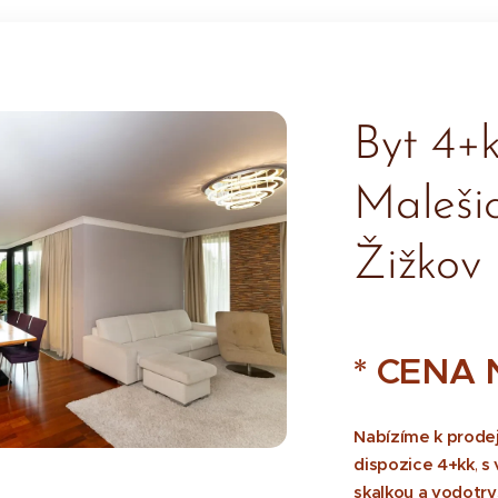
Byt 4+k
Malešic
Žižkov
* CENA 
Nabízíme k prode
dispozice 4+kk
s 
,
skalkou a vodotr